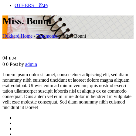
OTHERS – อื่นๆ
Miss. Bonni
Hukkard Home
›
Testimonial
›
Miss. Bonni
04
ม.ค.
0
0
Post by
admin
Lorem ipsum dolor sit amet, consectetuer adipiscing elit, sed diam
nonummy nibh euismod tincidunt ut laoreet dolore magna aliquam
erat volutpat. Ut wisi enim ad minim veniam, quis nostrud exerci
tation ullamcorper suscipit lobortis nisl ut aliquip ex ea commodo
consequat. Duis autem vel eum iriure dolor in hendrerit in vulputate
velit esse molestie consequat. Sed diam nonummy nibh euismod
tincidunt ut laoreet