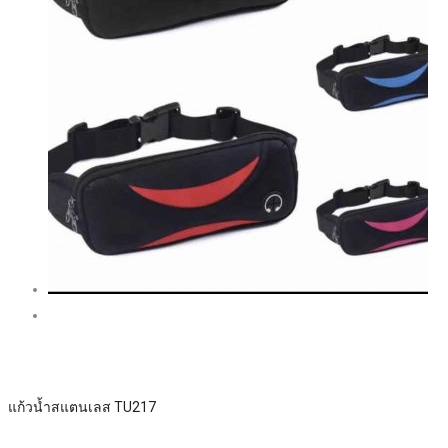
แก้วน้ำสแตนเลส TU217